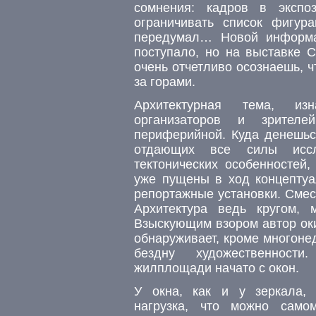
сомнения: кадров в экспо
ограничивать список фигур
передумал… Новой информа
поступало, но на выставке 
очень отчетливо осознаешь, ч
за горами.
Архитектурная тема, изн
организаторов и зрителе
периферийной. Куда денешьс
отдающих все силы иссл
тектонических особенностей,
уже пущены в ход концепту
репортажные установки. Смес
Архитектура ведь кругом,
Взыскующим взором автор оки
обнаруживает, кроме многоне
бездну художественности
жилплощади начато с окон.
У окна, как и у зеркала, 
нагрузка, что можно само