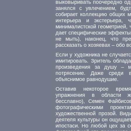
выковыривать поочередно од
занялся с увлечением, будт
собирает коллекцию общих ме
интерьера и экстерьера, 
минималистской геометрией, 
дает специфические эффекты 
не мыть), наконец, что пр
рассказать о хозяевах – обо 
Если у художника не случает
имитировать. Зритель облад
произведения за душу – м
потрясение. Даже среди в
объяснимое равнодушие.
Оставив некоторое время
упражнения в области жив
бесславно), Семен Файбисо
фотографическими проекта
художественной прозой. Вид
деятеля культуры он ощущает
ипостаси. Но любой цех за с