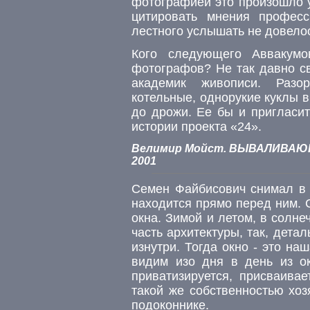
фотографией это произошло у
цитировать мнения професс
лестного услышать не довело
Кого следующего Аввакумо
фотографов? Не так давно св
академик живописи. Разор
котельные, однорукие куклы 
до дрожи. Ее бы и пригласит
истории проекта «24».
Велимир Мойст. ВЫВАЛИВАЮЩИ
2001
Семен Файбисович снимал в ц
находится прямо перед ним. 
окна. Зимой и летом, в солн
часть архитектуры, так, детал
изнутри. Тогда окно - это на
видим изо дня в день из ок
приватизируется, присваивае
такой же собственностью хоз
подоконнике.