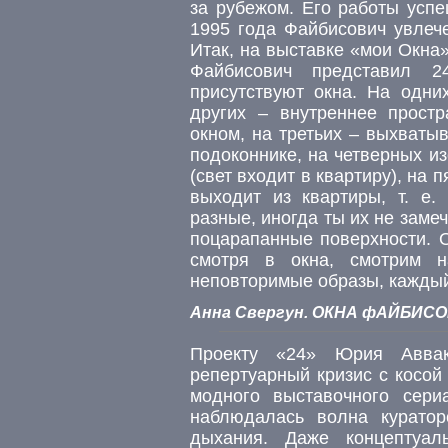
за рубежом. Его работы усп
1995 года Файбисович увлеч
Итак, на выставке «мои Окна
Файбисович представил 2
присутствуют окна. На одни
других – внутреннее прост
окном, на третьих – выхваты
подоконнике, на четверных и
(свет входит в квартиру), на 
выходит из квартиры, т. е.
разные, иногда ты их не заме
поцарапанные поверхности. Ок
смотря в окна, смотрим н
неповторимые образы, каждый
Анна Свергун. ОКНА фАЙБИСОВИ
Проекту «24» Юрия Авва
репертуарный кризис с косой
модного выставочного сер
наблюдалась волна куратор
дыхания. Даже концептуал