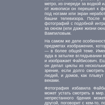
метро, из очереди за водкой 
от живописи он перешел к ф
под ногами или экран нерабо
башни телевизора. После в
фотографий с подобной интр
за окном (или даже жизни окн
Вампиловым.
На самом же деле особенност
предметах изображения, кото
— в более общей теме. Имен
зуда в затылке вглядывании в
и изображает Файбисович. Е
он делал циклы из нескольки
зрение, если долго смотреть
людей, и домов, как плывут
веками.
Фотография избавила Файб
может устать смотреть в мир
непрестанного бдения може
другой, поговорит с кем-то, 