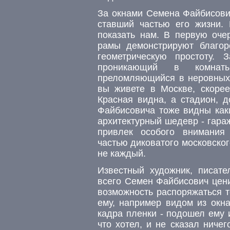
За окнами Семена Файбисович
ставший частью его жизни. 
показать нам. В первую оче
рамы демонстрируют благор
геометрическую простоту. 
проникающий в комнаты
преломляющийся в неровных с
вы живете в Москве, скоре
Красная видна, а стадион, д
Файбисовича тоже видны как
архитектурный шедевр - гара
привлек особого внимания
частью диковатого московског
не каждый.
Известный художник, писат
всего Семен Файбисович цени
возможность распоряжаться т
ему, например видом из окна
кадра пленки - подошел ему 
что хотел, и не сказал ниче