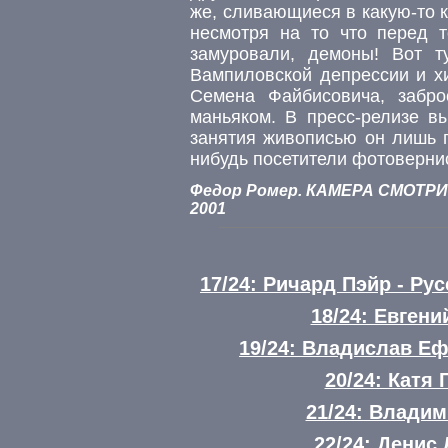
же, сливающиеся в какую-то к
несмотря на то что перед 
замуровали, демоны! Вот т
Вампиловской депрессии и х
Семена Файбисовича, забр
маньяком. В пресс-релизе в
занятия живописью он лишь п
нибудь посетители фотоверни
Федор Ромер. КАМЕРА СМОТРИТ
2001
17/24: Ричард Пэйр - Ру
18/24: Евген
19/24: Владислав Е
20/24: Катя
21/24: Влади
22/24: Денис