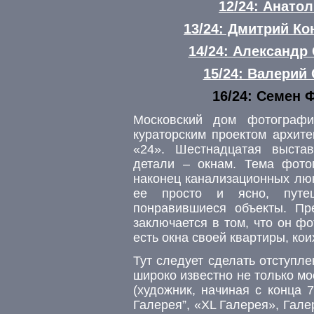
12/24: Анато
13/24: Дмитрий К
14/24: Александ
15/24: Валерий
16/24: Семен 
Московский дом фотографи
кураторским проектом архит
«24». Шестнадцатая выста
детали – окнам. Тема фото
наконец канализационных лю
ее просто и ясно, путе
понравившиеся объекты. Пр
заключается в том, что он ф
есть окна своей квартиры, кои
Тут следует сделать отступле
широко известно не только м
(художник, начиная с конца 
Галерея”, «ХL Галерея», Гале