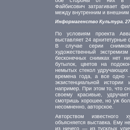
обе стороны от них в ка
Файбисович затрагивает фи
между внутренним и внешним
Информагенство Культура. 27
По условиям проекта Авва
выставляет 24 архитетурные 
В случае серии снимков
художественный экстремиз
бесконечных снимках нет ни
бутылок, цветов на подок
немытых стекол удручающих 
времена года, а все одно —
экзистенциальной истории 
например. При этом то, что с
своему красивые, удручае
смотришь хорошее, но уж бол
несомненно, авторское.
Авторством известного 
объясняется выставка. Ему н
из ничего — из тусклых ули