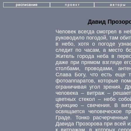
Давид Прозоро
Человек всегда смотрел в не
руководило погодой, там оби
в небо, хотя о погоде узна
следит по часам, а место б
Житель города неба в перво
даже при прямом взгляде ег
столбами, проводами, ант
Слава Богу, что есть еще 
фотоаппаратов, которые пом
ограничивая угол зрения. Д
человека – витраж – решает
цветных стекол – небо собо
функцию – свечения. В вит
освящается человеческое п
Граде. Тонко расчерченны
Давида Прозорова при всей и
к витражам, в которых серо