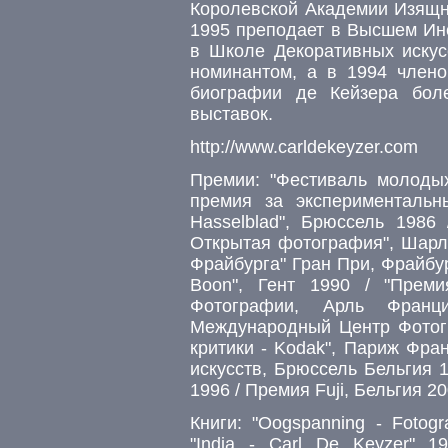
Королевской Академии Изящны
1995 преподает в Высшем Инс
в Школе Декоративных искус
номинантом, а в 1994 члено
биографии де Кейзера бол
выставок.
http://www.carldekeyzer.com
Премии: "Фестиваль молодых
премия за эксперименталь
Hasselblad", Брюссель 1986
Открытая фотография", Шарле
Фрайбурга" Гран При, Фрайбу
Boon", Гент 1990 / "Прем
Фотографии, Арль Франц
Международный Центр Фотог
критики - Kodak", Париж Фра
искусств, Брюссель Бельгия 
1996 / Премия Fuji, Бельгия 2
Книги: "Oogspanning - Fotogr
"India - Carl De Keyzer" 1