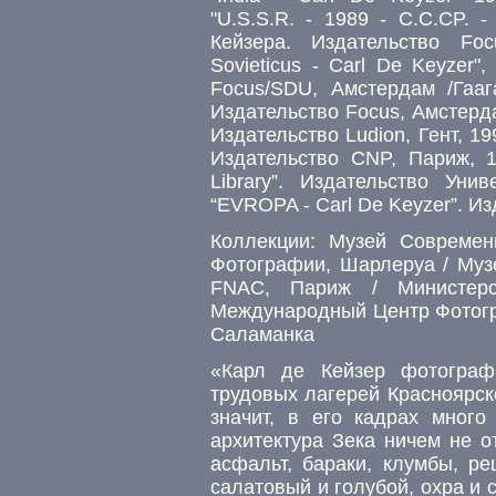
"U.S.S.R. - 1989 - C.C.CP. 
Кейзера. Издательство Fo
Sovieticus - Carl De Keyzer"
Focus/SDU, Амстердам /Гаага
Издательство Focus, Амстердам
Издательство Ludion, Гент, 199
Издательство CNP, Париж, 19
Library”. Издательство Унив
“EVROPA - Carl De Keyzer”. Из
Коллекции: Музей Современ
Фотографии, Шарлеруа / Муз
FNAC, Париж / Министерс
Международный Центр Фотогра
Саламанка
«Карл де Кейзер фотограф
трудовых лагерей Красноярск
значит, в его кадрах много
архитектура Зека ничем не о
асфальт, бараки, клумбы, ре
салатовый и голубой, охра и 