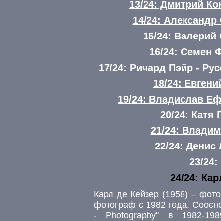
13/24: Дмитрий К
14/24: Александ
15/24: Валерий
16/24: Семен 
17/24: Ричард Пэйр - Ру
18/24: Евген
19/24: Владислав Е
20/24: Катя
21/24: Влади
22/24: Денис
23/24:
24/24: Ка
Карл де Кейзер (1958) – фот
фотограф с 1982 года. Соосн
- Photography" в 1982-19