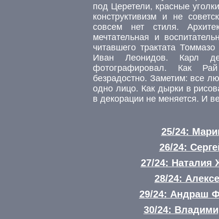
под Церетели, красные уголк
конструктивизм и не советск
совсем нет стиля. Архите
мечтательная и воспитатель
читавшего трактата Томмазо
Иван Леонидов. Карл д
фотографировал. Как Рай
безрадостно. Заметим: все л
одно лицо. Как дырки в рисо
в декорации не меняется. И в
25/24: Мар
26/24: Серг
27/24: Наталия
28/24: Алек
29/24: Андраш 
30/24: Владим