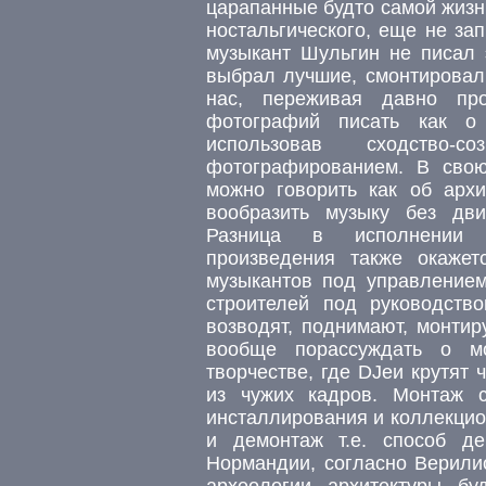
царапанные будто самой жизнь
ностальгического, еще не за
музыкант Шульгин не писал 
выбрал лучшие, смонтировал
нас, переживая давно п
фотографий писать как о 
использовав сходство
фотографированием. В свою
можно говорить как об архи
вообразить музыку без дв
Разница в исполнении м
произведения также окажет
музыкантов под управлением
строителей под руководство
возводят, поднимают, монти
вообще порассуждать о м
творчестве, где DJеи крутят
из чужих кадров. Монтаж 
инсталлирования и коллекцио
и демонтаж т.е. способ де
Нормандии, согласно Верилио
археологии архитектуры бу