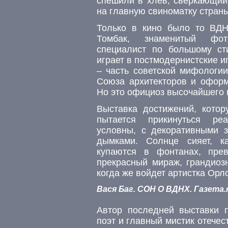
спешили в хлев, сверкающий 
на главную свиноматку страны
Только в кино было то ВДН
Томбак, знаменитый фот
специалист по большому ст
играет в постмодернистские и
– часть советской мифологии
Союза архитекторов и офор
Но это официоз высочайшего 
Выставка достижений, кото
пытается прикинуться реа
условны, с декоративными 
дымками. Солнце сияет, к
купаются в фонтанах, пре
прекрасный мираж, грандиозн
когда же войдет артистка Орл
Вася Баг. СОН О ВДНХ. Газета.r
Автор последней выставки 
поэт и главный мистик отече