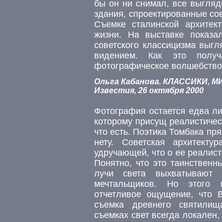
бы он ни снимал, все выгляд
здания, спроектированные со
Съемке сталинской архитек
жизни. На выставке показа
советского классицизма выгл
видением. Как это получ
фотографическое волшебство
Ольга Кабанова. КЛАССИКИ,
Известия, 26 октября 2000
Фотография остается едва ли
которому присущ реалистичес
что есть. Поэтика Томбака пр
нету. Советская архитекту
удручающей, что о ее реалисти
Понятно, что это таинственн
лучи света выхватывают 
мечтальщиков. Но этого м
отчетливое ощущение, что 
съемка древнего святилищ
съемках свет всегда локален, 