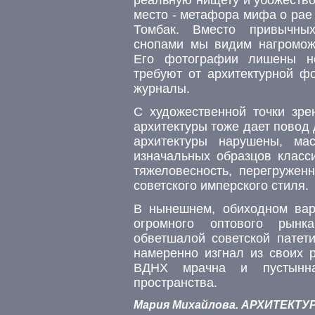
место - метафора мифа о рае 
Томбак. Вместо привычны
снопами мы видим нагромож
Его фотографии лишены ней
требуют от архитектурной ф
журналы.
С художественной точки зр
архитектуры тоже дает повод
архитектуры нарушены, ма
изначальных образцов класси
тяжеловесность, перегружен
советского имперского стиля.
В нынешнем, обиходном вар
огромного оптового рын
обветшалой советской патет
намеренно изгнал из своих 
ВДНХ мрачна и пустынна
пространства.
Мария Михайлова. АРХИТЕКТУРА