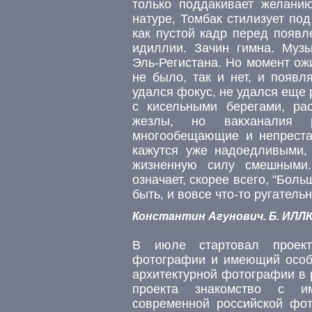
только поддакивает желани
натуре, Томбак стилизует по
как пустой кадр перед появл
идиллии. Зачин гимна. Муз
Эль-Регистана. Но момент ожи
не было, так и нет, и появл
удался фокус, не удался еще 
с кисельными берегами, ра
жезлы, но вакханалия р
многообещающие и непрест
кажутся уже надоедливыми, 
жизненную силу смешными.
означает, скорее всего, "Боль
быть, и вовсе что-то ругательн
Константин Агунович. Б. ИЛЛЮ
В июле стартовал проект
фотографии и имеющий особ
архитектурной фотографии в 
проекта знакомство с и
современной российской фот