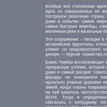
Вообще вся сталинская архи
одно из совершенных ее во
построили сказочную страну.
даже в избытке: самые жирн
самые быстрые жеребцы, сам
молочные реки и кисельные бе
Эти сооружения – беседки в 
ассирийские фронтоны, итал
климат со среднерусского н
декоре — бурное торжество п
Борис Томбак воспроизводит 
прекрасную утопию, которой 
даже в самый расцвет советс
фасады не оскверняли наз
идеально ровные дорожки не
зимой, когда газоны покрыва
на ней казалось святотатств
ВСНХ. Тогда в определенн
сбегались к ипподрому по