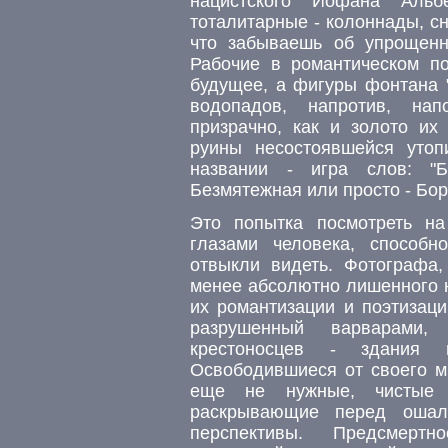
нацистского Иофана Аль
тоталитарные - колоннады, с
что забываешь об упрощенно
Рабочие в романтическом по
будущее, а фигуры фонтана "
водопадов, напротив, на
призрачно, как и золото их
руины несостоявшейся утоп
названии - игра слов: "Б
Безмятежная или просто - Бор
Это попытка посмотреть на
глазами человека, способн
отвыкли видеть. Фотографа,
менее абсолютно лишенного н
их романтизации и поэтизац
разрушенный варварами,
крестоносцев - здания 
Освободившиеся от своего ми
еще не нужные, чистые 
раскрывающие перед оша
перспективы. Предсмертн