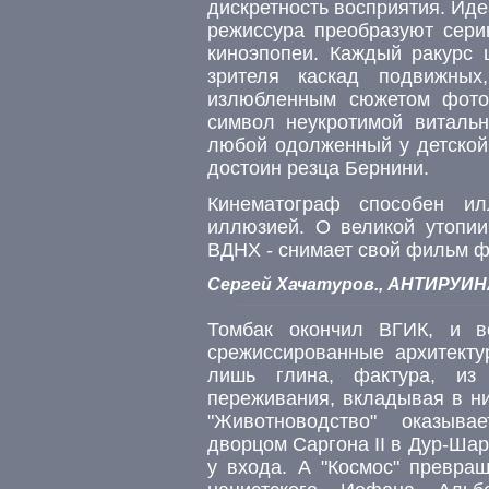
дискретность восприятия. Ид
режиссура преобразуют сери
киноэпопеи. Каждый ракурс щ
зрителя каскад подвижных
излюбленным сюжетом фото
символ неукротимой витальн
любой одолженный у детской 
достоин резца Бернини.
Кинематограф способен и
иллюзией. О великой утопии
ВДНХ - снимает свой фильм ф
Сергей Хачатуров., АНТИРУИНА
Томбак окончил ВГИК, и в
срежиссированные архитекту
лишь глина, фактура, из 
переживания, вкладывая в ни
"Животноводство" оказыв
дворцом Саргона II в Дур-Ша
у входа. А "Космос" превра