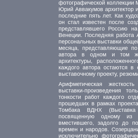
фотографической коллекции М
Юрий Аввакумов архитектор 
последние пять лет. Как худ
он стал известен после соз
представлявшего Россию на
Венеции. Последняя работа А
персональных выставки обще
месяца, представляющие по
автора в одном и том ж
архитектуры, расположенно
каждого автора остаются в 
выставочному проекту, резюм
Арифметическая жесткость
выставки-произведения тол
тонкости работ каждого отд
прошедших в рамках проекта
Томбака ВДНХ (Выставка 
посвященную одному из ш
вместившего, задолго до п
времен и народов. Созерцан
исключительно фотографич