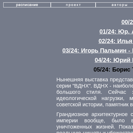
00/
01/24: Юр.
02/24: Илья
03/24: Игорь Пальмин 
04/24: Юрий
05/24: Борис
Нынешняя выставка представ
серии "ВДНХ". ВДНХ - наибол
большого стиля. Сейчас
идеологической нагрузки, 
советской истории, памятник 
Грандиозное архитектурное 
империи вообще, было в
уничтоженных жизней. Пока
реальную нищету и убожество